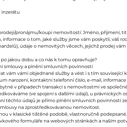
z inzerátu
prodeji/pronájmu/koupi nemovitosti: Jméno, příjmení, tit
, informace o tom, jaké služby jsme vám poskytli, váš ro
nželů), údaje o nemovitých věcech, jejichž prodej vám z
 po jakou dobu a co nás k tomu opravňuje?
ní smlouvy a plnění smluvních povinností
t vám vámi objednané služby a vést i s tím související
atum narození, kontaktní telefonní číslo, e-mail, informa
zbytné v případech transakcí s nemovitostmi ve společn
dkováváme (ve spojení s dalšími údaji), u právnických os
ání těchto údajů je přímo plnění smluvních povinností 
 smlouvy na zprostředkovávanou nemovitost.
nou v klasické tištěné podobě, vlastnoručně podepsané. 
kového formuláře na webových stránkách a naším potvrz