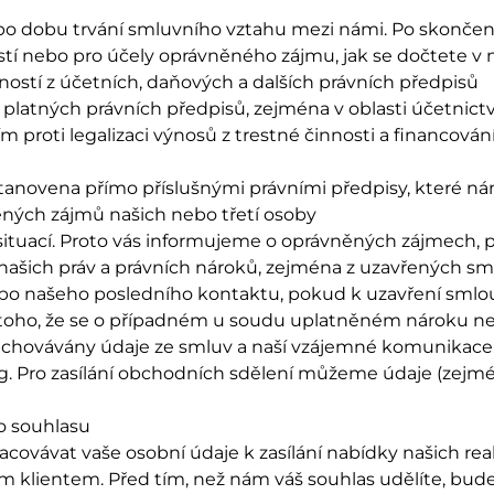
o dobu trvání smluvního vztahu mezi námi. Po skončen
tí nebo pro účely oprávněného zájmu, jak se dočtete v
ností z účetních, daňových a dalších právních předpisů
latných právních předpisů, zejména v oblasti účetnictví
m proti legalizaci výnosů z trestné činnosti a financová
stanovena přímo příslušnými právními předpisy, které nám
ěných zájmů našich nebo třetí osoby
ituací. Proto vás informujeme o oprávněných zájmech, p
ašich práv a právních nároků, zejména z uzavřených sm
bo našeho posledního kontaktu, pokud k uzavření smlou
toho, že se o případném u soudu uplatněném nároku 
 uchovávány údaje ze smluv a naší vzájemné komunikace
Pro zasílání obchodních sdělení můžeme údaje (zejména 
o souhlasu
covávat vaše osobní údaje k zasílání nabídky našich re
im klientem. Před tím, než nám váš souhlas udělíte, bud