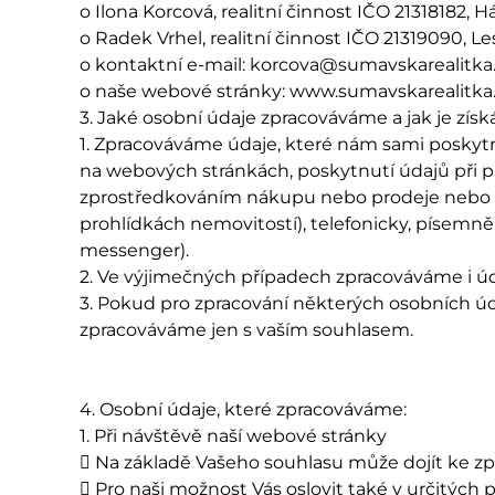
o Ilona Korcová, realitní činnost IČO 21318182, H
o Radek Vrhel, realitní činnost IČO 21319090, L
o kontaktní e-mail: korcova@sumavskarealitka.
o naše webové stránky: www.sumavskarealitka
3. Jaké osobní údaje zpracováváme a jak je zís
1. Zpracováváme údaje, které nám sami poskyt
na webových stránkách, poskytnutí údajů při pří
zprostředkováním nákupu nebo prodeje nebo p
prohlídkách nemovitostí), telefonicky, písemn
messenger).
2. Ve výjimečných případech zpracováváme i údaj
3. Pokud pro zpracování některých osobních ú
zpracováváme jen s vaším souhlasem.
4. Osobní údaje, které zpracováváme:
1. Při návštěvě naší webové stránky
 Na základě Vašeho souhlasu může dojít ke zp
 Pro naši možnost Vás oslovit také v určitýc