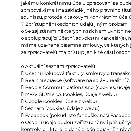
jakému konkrétnímu účelu zpracování se bude 
zpracováváme i na základě jiného právního titu
souhlasu, protože k takovým konkrétním účel
7. Zpřístupnění osobních údajů jiným osobám
o Se zajištěním některých našich smluvních ne
o spolupracující účetní, advokátní kancelář(e),
máme uzavřené písemné smlouvy, ve kterých je 
ze zpracovatelů má přístup jen k té části osobn
o Aktuální seznam zpracovatelů:
 Účetní Holubová (faktury, smlouvy o transakc
 Realitní správce (software na správu realitní č
 People Communications s.r.o. (cookies, údaje
 MK-VISION s.r.o. (cookies, údaje z webu)
 Google (cookies, údaje z webu)
 Seznam (cookies, údaje z webu)
 Facebook (pokud jste fanoušky naší Faceboo
o Osobní údaje budou zpřístupněny i příslušn
kontroly, při které je daný orgán oprávněn pře