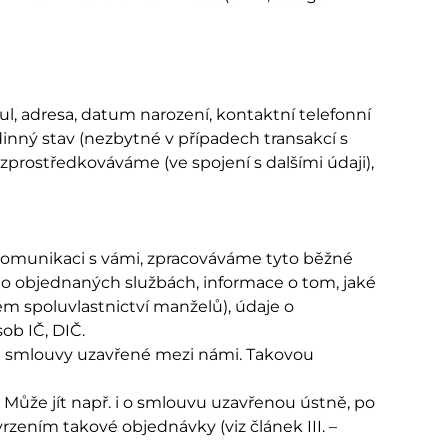
ul, adresa, datum narození, kontaktní telefonní
dinný stav (nezbytné v případech transakcí s
prostředkováváme (ve spojení s dalšími údaji),
 komunikaci s vámi, zpracováváme tyto běžné
ce o objednaných službách, informace o tom, jaké
ém spoluvlastnictví manželů), údaje o
ob IČ, DIČ.
ze smlouvy uzavřené mezi námi. Takovou
Může jít např. i o smlouvu uzavřenou ústně, po
ením takové objednávky (viz článek III. –