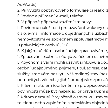
AdWords).
2. Při využití poptávkového formuláře či reakci 
 Jméno a příjmení, e-mail, telefon.
3. V případě přípravy/uzavření smlouvy:
 Povinnné náležitosti pro uzavření smlouvy o 
číslo, e-mail, informace o objednaných službách
nemovitostmi ve společném spoluvlastnictví ma
u právnických osob IČ, DIČ.
5. K jakým účelům osobní údaje zpracováváme,
1. Zpracování osobních údajů za účelem uzavře
 Abychom s vámi mohli uzavřít smlouvu a doda
osobní údaje: Jméno, příjmení, titul, adresa, d
služby jsme vám poskytli, váš rodinný stav (ne
nemovitých věcech, jejichž prodej vám zprostře
 Právním titulem (oprávněním) pro zpracováv
povinností může být například příprava kupní
 Přitom nemusí jít vyloženě o smlouvu uzavře
telefonu nebo vyplněním a odesláním objednáv