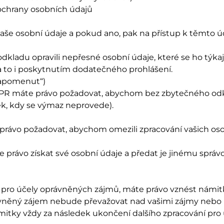
i ochrany osobních údajů
aše osobní údaje a pokud ano, pak na přístup k těmto úd
du opravili nepřesné osobní údaje, které se ho týkají.
a to i poskytnutím dodatečného prohlášení.
zapomenut“)
R máte právo požadovat, abychom bez zbytečného odkla
ek, kdy se výmaz neprovede).
právo požadovat, abychom omezili zpracování vašich os
rávo získat své osobní údaje a předat je jinému správci
 pro účely oprávněných zájmů, máte právo vznést námit
vněný zájem nebude převažovat nad vašimi zájmy nebo 
tky vždy za následek ukončení dalšího zpracování pro