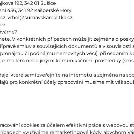
ájkova 192, 342 01 Sušice
esní 456, 341 92 Kašperské Hory
cz, vrhel@sumavskarealitka.cz,
.cz
káváme?
nete. V konkrétních případech může jít zejména o posk
pravě smluv a souvisejících dokumentů a v souvislosti s r
ronájmu či podnájmu nemovitých věcí), při osobním ko
ě, e-mailem nebo jinými komunikačními prostředky (sms z
e, které sami zveřejníte na internetu a zejména na sociá
dajů pro konkrétní účely zpracování musíme mít váš sou
racování cookies za účelem efektivní práce s webovou st
h případech využíváme remarketingové kódy, abychom Vám 