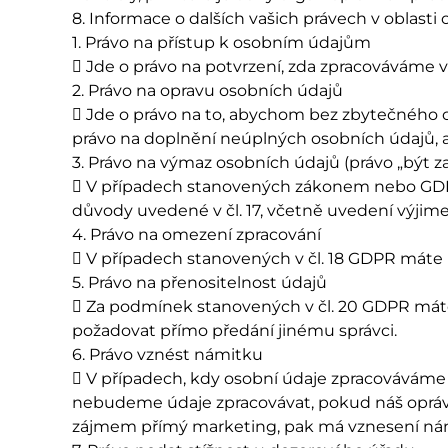
8. Informace o dalších vašich právech v oblast
1. Právo na přístup k osobním údajům
 Jde o právo na potvrzení, zda zpracováváme v
2. Právo na opravu osobních údajů
 Jde o právo na to, abychom bez zbytečného odkla
právo na doplnění neúplných osobních údajů, 
3. Právo na výmaz osobních údajů (právo „být 
 V případech stanovených zákonem nebo GDP
důvody uvedené v čl. 17, včetně uvedení výjim
4. Právo na omezení zpracování
 V případech stanovených v čl. 18 GDPR máte 
5. Právo na přenositelnost údajů
 Za podmínek stanovených v čl. 20 GDPR máte p
požadovat přímo předání jinému správci.
6. Právo vznést námitku
 V případech, kdy osobní údaje zpracováváme
nebudeme údaje zpracovávat, pokud náš oprá
zájmem přímý marketing, pak má vznesení námi