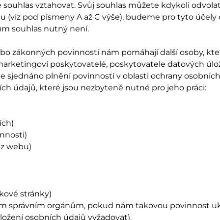
souhlas vztahovat. Svůj souhlas můžete kdykoli odvola
lu (viz pod písmeny A až C výše), budeme pro tyto účely
ům souhlas nutný není.
bo zákonných povinností nám pomáhají další osoby, které
 marketingoví poskytovatelé, poskytovatele datových úloži
sjednáno plnění povinností v oblasti ochrany osobních 
ích údajů, které jsou nezbyteně nutné pro jeho práci:
ích)
innosti)
 z webu)
kové stránky)
ým správním orgánům, pokud nám takovou povinnost ukl
dložení osobních údajů vyžadovat).