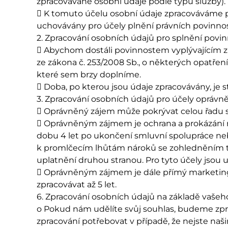
zpracovávané osobní údaje podle typu služby).
 K tomuto účelu osobní údaje zpracováváme p
uchovávány pro účely plnění právních povinnos
2. Zpracování osobních údajů pro splnění povin
 Abychom dostáli povinnostem vyplývajícím z p
ze zákona č. 253/2008 Sb., o některých opatření
které sem brzy doplníme.
 Doba, po kterou jsou údaje zpracovávány, je 
3. Zpracování osobních údajů pro účely oprávn
 Oprávněný zájem může pokrývat celou řadu s
 Oprávněným zájmem je ochrana a prokázání n
dobu 4 let po ukončení smluvní spolupráce ne
k promlčecím lhůtám nároků se zohledněním 
uplatnění druhou stranou. Pro tyto účely jsou
 Oprávněným zájmem je dále přímý marketing. 
zpracovávat až 5 let.
6. Zpracování osobních údajů na základě vašeh
o Pokud nám udělíte svůj souhlas, budeme zpra
zpracování potřebovat v případě, že nejste naš