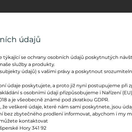
ních údajů
e týkající se ochrany osobních údajů poskytnutých náv
 naše služby a produkty.
ubjekty údajů) s vašimi právy a poskytnout srozumiteln
obní údaje poskytujete, a proto již nyní postupujeme při
nakládání s osobními údaji přizpůsobujeme i Nařízení (EU
.2018 a je všeobecně známé pod zkratkou GDPR.
že veškeré údaje, které nám sami poskytnete, jsou údaji
í bez zbytečného prodlení informovat, abychom i my mo
s můžete kontaktovat
ašperské Hory 341 92