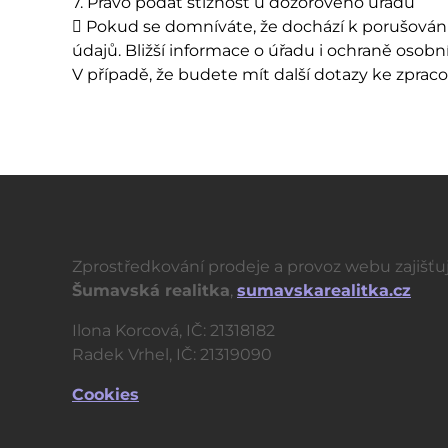
7. Právo podat stížnost u dozorového úřadu
 Pokud se domníváte, že dochází k porušování
údajů. Bližší informace o úřadu i ochraně oso
V případě, že budete mít další dotazy ke zpra
Zprostředkování prodeje a provoz webu zajišťu
Šumavská realitka
,
sumavskarealitka.cz
Ilona Korcová, IČ: 21318182
Radek Vrhel, IČ: 21319090
Cookies